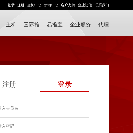
登录
注册
控制中心
新闻中心
客户支持
企业短信
联系我们
主机
国际推
易推宝
企业服务
代理
注册
登录