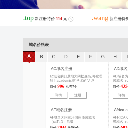
.top
.wang
新注册特价
114
元
新注册特
域名价格表
A
B
C
D
E
F
G
H
.AC域名注册
.AD域
ac域名的归属地为阿松森岛,可被理
AD域名
解为academic即“学术的”之意
级域名（c
906
435
特价
元/年/个
特价
详情
注册
详情
.AF域名注册
.Afric
AF域名为阿富汗国家顶级域名
AFRIC
（ccTLD）后缀
级域名（c
2044
603
特价
元/年/个
特价