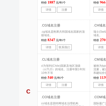
1887
966
特价
元/年/个
特价
详情
注册
详情
.CG域名注册
.CH域
.cg域名是刚果共和国域名国家的顶
瑞士(Swi
级域名。
域名。
8347
270
特价
元/年/个
特价
详情
联系我们
详情
.CL域名注册
.CM域
cl为智利(Chile)国家及地区顶级
被称为ty
（ccTLD）的域名。注册年限1年到
流量，被
10年不等
和建站价
540
113
特价
元/年/个
特价
详情
注册
详情
C
.CO域名注册
.COM
co域名是因特网域名治理机构
国际最广