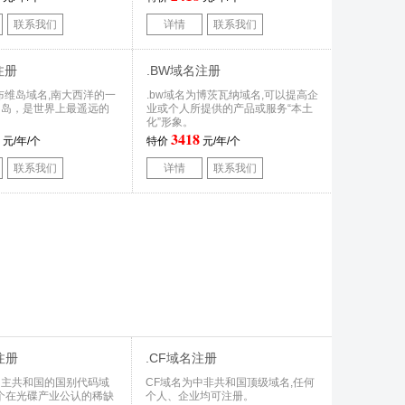
联系我们
详情
联系我们
注册
.BW域名注册
为布维岛域名,南大西洋的一
.bw域名为博茨瓦纳域名,可以提高企
山岛，是世界上最遥远的
业或个人所提供的产品或服务“本土
化”形象。
3418
元/年/个
特价
元/年/个
联系我们
详情
联系我们
注册
.CF域名注册
民主共和国的国别代码域
CF域名为中非共和国顶级域名,任何
一个在光碟产业公认的稀缺
个人、企业均可注册。