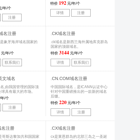
192
特价
元/年/个
/年/个
详情
注册
注册
CI域名注册
.CK域名注册
i域名是象牙海岸域名国家的
.ck域名是新西兰海外属地库克群岛
。
国家的顶级域名。
3144
元/年/个
特价
元/年/个
联系我们
详情
联系我们
列英文域名
.CN.COM域名注册
名,由我国管理的国际顶
中国国际域名，是ICANN认证中心
全球具有最大的市场。
针对中国重磅推出的一款新的域名
后缀。
/年/个
220
特价
元/年/个
注册
详情
注册
R域名注册
.CX域名注册
域名是哥斯达黎加共和国国家
cx是莱恩群岛的北部三岛之一圣诞