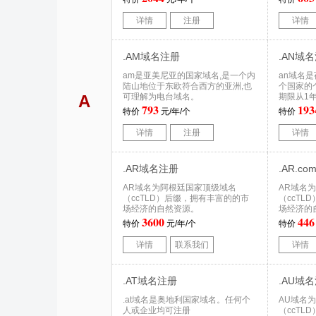
详情
注册
详情
.AM域名注册
.AN域
am是亚美尼亚的国家域名,是一个内
an域名
陆山地位于东欧符合西方的亚洲,也
个国家的
A
可理解为电台域名。
期限从1
793
193
特价
元/年/个
特价
详情
注册
详情
.AR域名注册
.AR.c
AR域名为阿根廷国家顶级域名
AR域名
（ccTLD）后缀，拥有丰富的的市
（ccTL
场经济的自然资源。
场经济的
3600
446
特价
元/年/个
特价
详情
联系我们
详情
.AT域名注册
.AU域
.at域名是奥地利国家域名。任何个
AU域名
人或企业均可注册
（ccTL