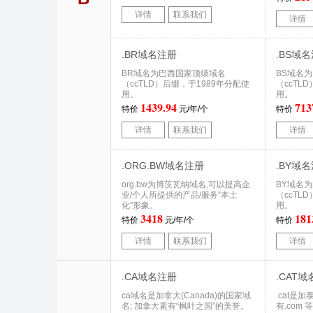
详情
联系我们
详情
.BR域名注册
.BS域
BR域名为巴西国家顶级域名
BS域名
（ccTLD）后缀，于1989年分配使
（ccTL
用。
用。
1439.94
713
特价
元/年/个
特价
详情
联系我们
详情
.ORG.BW域名注册
.BY域
org.bw为博茨瓦纳域名,可以提高企
BY域名
业/个人所提供的产品/服务“本土
（ccTL
化”形象。
用。
3418
181
特价
元/年/个
特价
详情
联系我们
详情
.CA域名注册
.CAT
ca域名是加拿大(Canada)的国家域
.cat是
名; 加拿大素有“枫叶之国”的美誉。
有.com