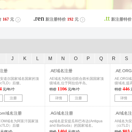
.ren
.tt
价
167
元
新注册特价
192
元
新注册特价
I
J
K
L
M
N
O
P
Q
R
S
名注册
.AE域名注册
.AE.O
为安道尔国家域名国家的顶
AE域名为阿拉伯联合酋长国国家顶
AE.OR
cTLD）后缀。
级域名,位于阿拉伯半岛。
级域名,提
4
1106
446
元/年/个
特价
元/年/个
特价
注册
详情
注册
详情
a.com域名注册
.AG域名注册
.AI域名
A.COM域名为阿富汗国家顶
ag域名是安提瓜和巴布达(Antigua
AI域名为
cTLD）后缀
and Barbuda）的国家域名。
（ccTLD
1404
803
元/年/个
特价
元/年/个
特价