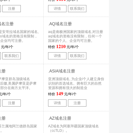
注册
详情
联系我们
O域名注册
.AQ域名注册
域名是安哥拉域名国家的域名,
aq是南极洲国家的顶级域名,对注册
.ao域名的资格没有限制，
aq域名的资格没有限制，任何一个
或企业均可注册。
国家的个人、企业均可注册。
1210
元/年/个
特价
元/年/个
联系我们
详情
联系我们
注册
.ASIA域名注册
萨摩亚群岛顶级域名
亚洲顶级域名, 为企业/个人建立身份
D）后缀,美属萨摩亚是萨摩
识别的首选域名。拥有巨大的自然
一部分在南方太平洋。
资源和拥有强大的制造业
149
元/年/个
特价
元/年/个
注册
详情
注册
注册
.AZ域名注册
是芬兰属地阿兰德群岛国家
AZ域名为阿塞拜疆国家顶级域名
名。
（ccTLD）。