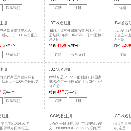
联系我们
详情
注册
详情
名注册
.BT域名注册
.BV域名
为巴哈马国家顶级域名
.bt域名是不丹国家的顶级域名，注
.bv域名
D）后缀，于1991年分配使
册期限1年到10年不等，于中国和印
个孤立火
度之间。
无人岛。
7
4838
1208
元/年/个
特价
元/年/个
特价
联系我们
详情
联系我们
详情
名注册
.BZ域名注册
为白俄罗斯国家顶级域名
bz域名是Belize（伯利兹）的国家
D）后缀，于1994年分配使
域名,任何一个国家的个人或企业均
可注册
3
457
元/年/个
特价
元/年/个
联系我们
详情
注册
域名注册
.CC域名注册
.CD域名
加泰罗尼亚地区域名,拥
cc作为全球通用域名,可以理解为英
cd是刚果
 等国际域名同等地位。
文"Commercial Company"的缩写。
名, 这是