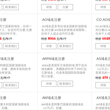
联系我们
详情
注册
详情
名注册
.AO域名注册
.CO.A
是荷兰国家的域名，任何一
.ao域名是安哥拉域名国家的顶级域
co.ao
个人、企业均可注册,注册
名,对注册.ao域名的资格没有限制，
对注册co
年到10年不等。
任何个人或企业均可注册。
任何个人
4
8066
6048
元/年/个
特价
元/年/个
特价
联系我们
详情
联系我们
详情
om域名注册
.ARPA域名注册
.AS域名
为阿根廷国家顶级域名
.arpa是美国军方保留的域,用于反向
AS域名为
D）后缀，拥有丰富的的市
域名解析，美國政府叫停了IAHC設
（ccTL
自然资源。
立新域名，代表美国国防部高级研
亚群岛的
450
究计划署。
元/年/个
特价
详情
联系我们
联系我们
详情
名注册
.AW域名注册
.AX域名
为澳大利亚国家顶级域名
aw域名是阿鲁巴国家的顶级域名
.ax域名
D）后缀。
（ccTLD）后缀。
的顶级域