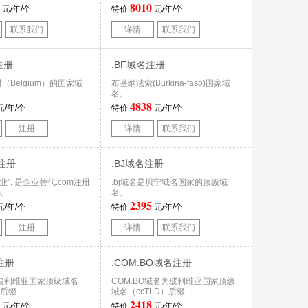
8010
元/年/个
特价
元/年/个
联系我们
详情
联系我们
注册
.BF域名注册
（Belgium）的国家域
布基纳法索(Burkina-faso)国家域
名。
4838
元/年/个
特价
元/年/个
注册
详情
联系我们
名注册
.BJ域名注册
商业", 是企业替代.com注册
.bj域名是贝宁域名国家的顶级域
选。
名。
2395
元/年/个
特价
元/年/个
注册
详情
联系我们
注册
.COM.BO域名注册
玻利维亚国家顶级域名
COM.BO域名为玻利维亚国家顶级
）后缀
域名（ccTLD）后缀
2418
元/年/个
特价
元/年/个