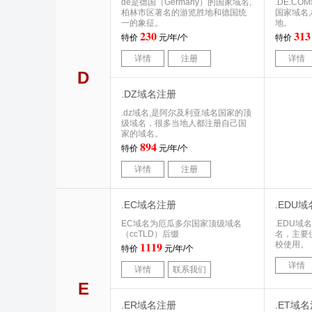
de是德国（Germany）的国家域名,
.DE.CO
柏林市区著名的游览胜地和德国统
国家域名
一的象征。
地。
230
313
特价
元/年/个
特价
详情
注册
详情
D
.DZ域名注册
.dz域名,是阿尔及利亚域名国家的顶
级域名，很多当地人都注册自己国
家的域名。
894
特价
元/年/个
详情
注册
.EC域名注册
.EDU
EC域名为厄瓜多尔国家顶级域名
.EDU
（ccTLD）后缀
名，主要
1119
校使用。
特价
元/年/个
详情
详情
联系我们
E
.ER域名注册
.ET域