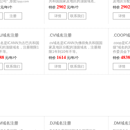
司" ,形如:
共和国国家及地区的顶级域名。
及地区分
tyyy.com
2902
2902
元/年/个
特价
元/年/个
特价
注册
详情
联系我们
详情
.CU域名注册
.CV域名注册
.COOP
cu域名是ICANN为古巴共和国
.cv域名是ICANN为佛得角共和国国
.coop是
区的顶级域名，注册期限1
家及地区分配的顶级域名，注册期
级”域名的
年不等。
限1年到10年不等。
作委员会
88
1614
4838
元/年/个
特价
元/年/个
特价
联系我们
详情
联系我们
详情
OM域名注册
.DJ域名注册
.DM域名