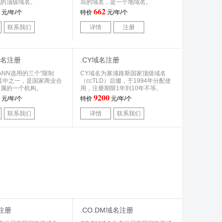
配的顶级域名。
岛的域名，是一个地域名。
662
元/年/个
特价
元/年/个
联系我们
详情
注册
域名注册
.CY域名注册
ICANN选用的三个“限制
CY域名为塞浦路斯国家顶级域名
其中之一，是国家商业合
（ccTLD）后缀，于1994年分配使
下属的一个机构。
用，注册期限1年到10年不等。
9200
元/年/个
特价
元/年/个
联系我们
详情
联系我们
注册
.CO.DM域名注册