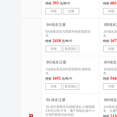
393
603
特价
元/年/个
特价
详情
注册
详情
.BA域名注册
.BB域
BA波斯尼亚与黑塞哥维那国家域
.bb域
名。
名。
2418
167
特价
元/年/个
特价
详情
联系我们
详情
.BG域名注册
.BH域
.bg域名是保加利亚国家的顶级域
.bh域
名。
名。
1692
544
特价
元/年/个
特价
详情
联系我们
详情
.BL域名注册
.BM域
.BL圣巴泰勒米岛国家域名,注册期限
.bm域
1年到10年不等，属于加勒比海中小
名，注册
213
B
安地列斯群岛的岛屿。
特价