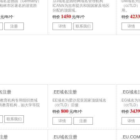
M域名是德国（Germany）
.DJ域名是因特网域名管理机构
DM域名为
,柏林市区著名的游览胜
ICANN为吉布提共和国国家及地区
（ccTLD
分配的顶级域。
用。
1450
4233
元/年/个
特价
元/年/个
特价
注册
详情
联系我们
详情
域名注册
.EE域名注册
.EG域名
域名教育机构专用组织类域
EE域名为爱沙尼亚国家顶级域名
EG域名为
供教育机构，如大学等院
（ccTLD）后缀
（ccTLD
800
3439
特价
元/年/个
特价
联系我们
详情
注册
详情
名注册
.EU域名注册
.EU.C