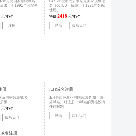
多米尼克国家顶级域名
CO.DM域名为多米尼克国家顶级域
）后缀，于1991年分配使
名（ccTLD）后缀，于1991年分配
使用。
2418
元/年/个
特价
元/年/个
注册
详情
联系我们
注册
.EH域名注册
埃及国家顶级域名
.EH是西萨摩亚的国家域名,属于海
）后缀
外域名。对注册.eh域名的资格没有
任何限制
元/年/个
详情
联系我们
联系我们
OM域名注册