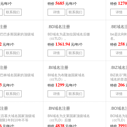
5685
1270
元/年/个
特价
元/年/个
特价
联系我们
详情
联系我们
详情
名注册
.BD域名注册
.BE域名
名是巴巴多斯国家的顶级域
BD域名为孟加拉国域名后缀
be是比利时
（ccTLD）。
名。
2
1361.94
258
元/年/个
特价
元/年/个
特价
联系我们
详情
联系我们
详情
名注册
.BI域名注册
.BIZ域
名是巴林域名国家的顶级域
BI域名为布隆迪国家域名
BIZ表示"
（ccTLD）。
域名的首
3
1299
206
元/年/个
特价
元/年/个
特价
联系我们
详情
联系我们
详情
名注册
.BN域名注册
.BO域名
名是百慕大域名国家顶级域
BN域名为文莱国家顶级域名
BO域名为
期限1年到10年不等
（ccTLD）后缀
（ccTLD
6
4838
3991
元/年/个
特价
元/年/个
特价