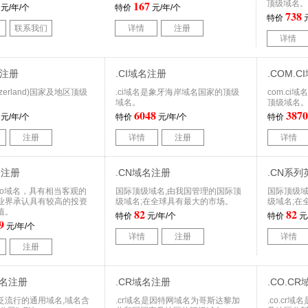
167
顶级域名。
元/年/个
特价
元/年/个
738
特价
元
联系我们
详情
注册
详情
名注册
.CI域名注册
.COM.
tzerland)国家及地区顶级
.ci域名是象牙海岸域名国家的顶级
com.c
域名。
顶级域名
6048
3870
元/年/个
特价
元/年/个
特价
注册
详情
注册
详情
名注册
.CN域名注册
.CN系
po域名，具有相当客观的
国际顶级域名,由我国管理的国际顶
国际顶级域
业界承认具有较高的投资
级域名;在全球具有最大的市场。
级域名;在
82
82
值。
特价
元/年/个
特价
元
9
元/年/个
详情
注册
详情
注册
域名注册
.CR域名注册
.CO.C
泛流行的通用域名,域名含
.cr域名是因特网域名为哥斯达黎加
.co.cr