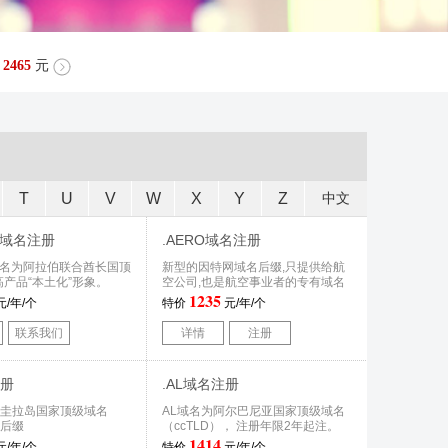
2465
元
T
U
V
W
X
Y
Z
中文
RG域名注册
.AERO域名注册
G域名为阿拉伯联合酋长国顶
新型的因特网域名后缀,只提供给航
高产品“本土化”形象。
空公司,也是航空事业者的专有域名
1235
元/年/个
特价
元/年/个
联系我们
详情
注册
注册
.AL域名注册
安圭拉岛国家顶级域名
AL域名为阿尔巴尼亚国家顶级域名
）后缀
（ccTLD）， 注册年限2年起注。
1414
元/年/个
特价
元/年/个