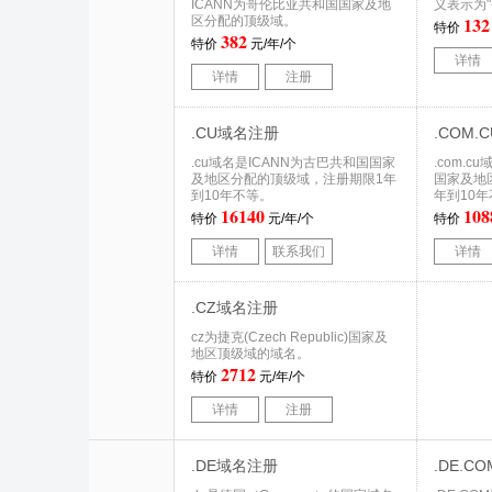
ICANN为哥伦比亚共和国国家及地
义表示为"公
132
区分配的顶级域。
特价
382
特价
元/年/个
详情
详情
注册
.CU域名注册
.COM
.cu域名是ICANN为古巴共和国国家
.com.
及地区分配的顶级域，注册期限1年
国家及地
到10年不等。
年到10
16140
108
特价
元/年/个
特价
详情
联系我们
详情
.CZ域名注册
cz为捷克(Czech Republic)国家及
地区顶级域的域名。
2712
特价
元/年/个
详情
注册
.DE域名注册
.DE.C